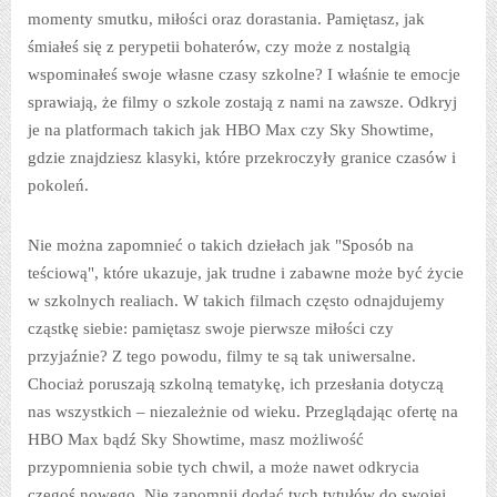
momenty smutku, miłości oraz dorastania. Pamiętasz, jak
śmiałeś się z perypetii bohaterów, czy może z nostalgią
wspominałeś swoje własne czasy szkolne? I właśnie te emocje
sprawiają, że filmy o szkole zostają z nami na zawsze. Odkryj
je na platformach takich jak HBO Max czy Sky Showtime,
gdzie znajdziesz klasyki, które przekroczyły granice czasów i
pokoleń.
Nie można zapomnieć o takich dziełach jak "Sposób na
teściową", które ukazuje, jak trudne i zabawne może być życie
w szkolnych realiach. W takich filmach często odnajdujemy
cząstkę siebie: pamiętasz swoje pierwsze miłości czy
przyjaźnie? Z tego powodu, filmy te są tak uniwersalne.
Chociaż poruszają szkolną tematykę, ich przesłania dotyczą
nas wszystkich – niezależnie od wieku. Przeglądając ofertę na
HBO Max bądź Sky Showtime, masz możliwość
przypomnienia sobie tych chwil, a może nawet odkrycia
czegoś nowego. Nie zapomnij dodać tych tytułów do swojej