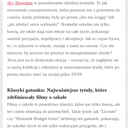
Sky Showtime
w poszukiwaniu idealnej komedii. To jak
otworzenie czasoprzestrzeni, która przenosi nas z powrotem do
czasów, kiedy problemy były po prostu „kto ma ściągę” lub
„jak zdobyć serce wybranki”. Komedie szkolne nie tylko
bawią, ale także dają nam lekcje na całe życie, pokazując
wartość przyjaźni, współpracy i akceptacji. Jak to często bywa,
to, co zabawne w szkole, zostaje z nami na zawsze. Czy nie
marzysz, by jeszcze raz przeżyć te niezapomniane chwile?
Teraz jest na to doskonała okazja – wystarczy, że zagłębisz się
w naszą kolekcję i odkryjesz te niepowtarzalne tytuły, które po
prostu musisz mieć na swojej półce DVD!
Klasyki gatunku: Najważniejsze tytuły, które
zdefiniowały filmy o szkole
Filmy o szkole to prawdziwe klasyki, które nie tylko bawią, ale
też często skłaniają do przemyśleń. Takie tytuły jak "Liceum"
czy "Dziennik Bridget Jones" definiują ten gatunek, pokazując,
że szkolne życie to nie tylko wakacyjne przygody, ale i