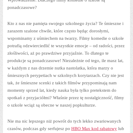
ponadczasowe?
Kto z nas nie pamięta swojego szkolnego życia? Te śmieszne i
zarazem szalone chwile, które często będąc dorosłymi,
wspominamy z uśmiechem na twarzy. Filmy komedie o szkole
potrafią odzwierciedlić te wszystkie emocje – od radości, przez
złośliwości, aż po prawdziwe przyjaźnie. To dlatego te
produkcje są ponadczasowe! Niezależnie od tego, ile masz lat,
w każdym z nas drzemie nutka nastolatka, która marzy o
śmiesznych perypetiach w szkolnych korytarzach. Czy nie jest
tak, że śmieszne scenki z takich filmów przypominają nam
momenty sprzed lat, kiedy nauka była tylko pretekstem do
spotkań z przyjaciółmi? Właśnie przez tę nostalgiczność, filmy
o szkole wciąż są obecne w naszej popkulturze.
Nie ma nic lepszego niż powrót do tych lekko zwariowanych
czasów, podczas gdy serfujesz po
HBO Max kod rabatowy
lub