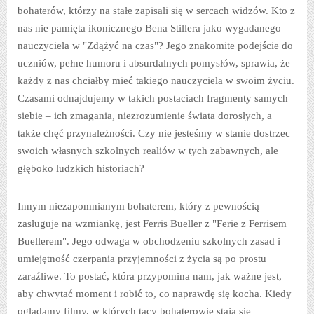
bohaterów, którzy na stałe zapisali się w sercach widzów. Kto z
nas nie pamięta ikonicznego Bena Stillera jako wygadanego
nauczyciela w "Zdążyć na czas"? Jego znakomite podejście do
uczniów, pełne humoru i absurdalnych pomysłów, sprawia, że
każdy z nas chciałby mieć takiego nauczyciela w swoim życiu.
Czasami odnajdujemy w takich postaciach fragmenty samych
siebie – ich zmagania, niezrozumienie świata dorosłych, a
także chęć przynależności. Czy nie jesteśmy w stanie dostrzec
swoich własnych szkolnych realiów w tych zabawnych, ale
głęboko ludzkich historiach?
Innym niezapomnianym bohaterem, który z pewnością
zasługuje na wzmiankę, jest Ferris Bueller z "Ferie z Ferrisem
Buellerem". Jego odwaga w obchodzeniu szkolnych zasad i
umiejętność czerpania przyjemności z życia są po prostu
zaraźliwe. To postać, która przypomina nam, jak ważne jest,
aby chwytać moment i robić to, co naprawdę się kocha. Kiedy
oglądamy filmy, w których tacy bohaterowie stają się