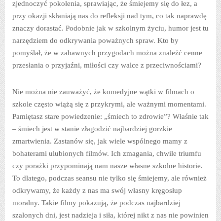
zjednoczyć pokolenia, sprawiając, że śmiejemy się do łez, a
przy okazji skłaniają nas do refleksji nad tym, co tak naprawdę
znaczy dorastać. Podobnie jak w szkolnym życiu, humor jest tu
narzędziem do odkrywania poważnych spraw. Kto by
pomyślał, że w zabawnych przygodach można znaleźć cenne
przesłania o przyjaźni, miłości czy walce z przeciwnościami?
Nie można nie zauważyć, że komedyjne wątki w filmach o
szkole często wiążą się z przykrymi, ale ważnymi momentami.
Pamiętasz stare powiedzenie: „śmiech to zdrowie”? Właśnie tak
– śmiech jest w stanie złagodzić najbardziej gorzkie
zmartwienia. Zastanów się, jak wiele wspólnego mamy z
bohaterami ulubionych filmów. Ich zmagania, chwile triumfu
czy porażki przypominają nam nasze własne szkolne historie.
To dlatego, podczas seansu nie tylko się śmiejemy, ale również
odkrywamy, że każdy z nas ma swój własny kręgosłup
moralny. Takie filmy pokazują, że podczas najbardziej
szalonych dni, jest nadzieja i siła, której nikt z nas nie powinien