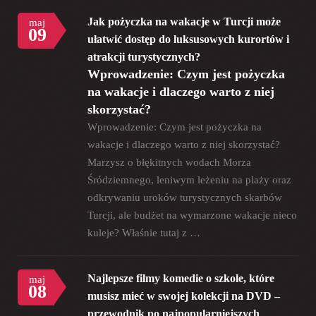
Jak pożyczka na wakacje w Turcji może
maj
09
ułatwić dostęp do luksusowych kurortów i
atrakcji turystycznych?
Wprowadzenie: Czym jest pożyczka
na wakacje i dlaczego warto z niej
skorzystać?
Wprowadzenie: Czym jest pożyczka na
wakacje i dlaczego warto z niej skorzystać?
Marzysz o błękitnych wodach Morza
Śródziemnego, leniwym leżeniu na plaży oraz
odkrywaniu uroków turystycznych skarbów
Turcji, ale budżet na wymarzone wakacje nieco
kuleje? Właśnie tutaj z …
Najlepsze filmy komedie o szkole, które
maj
08
musisz mieć w swojej kolekcji na DVD –
przewodnik po najpopularniejszych