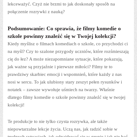
lekceważyć. Czyż nie brzmi to jak doskonały sposób na
połączenie rozrywki z nauką?
Podsumowanie: Co sprawia, że filmy komedie o
szkole powinny znaleźć się w Twojej kolekcji?
Kiedy myślisz o filmach komediach o szkole, co przychodzi ci
na myśl? Czy to szalone przygody uczniów, które rozśmieszają
cię do łez? A może niezapomniane sytuacje, które pokazują,
jak ważne są przyjaźnie i pierwsze miłości? Filmy te to
prawdziwy skarbiec emocji i wspomnień, które każdy z nas
nosi w sercu. To jak ulubiony stary zeszyt pełen rysunków i
notatek – zawsze wywołuje uśmiech na twarzy. Właśnie
dlatego filmy komedie o szkole powinny znaleźć się w twojej
kolekcji!
Te produkcje to nie tylko czysta rozrywka, ale także
niepowtarzalne lekcje życia. Uczą nas, jak radzić sobie w
trudnych sytuacjach, jak odnajdywać się w grupie i jak nie bać