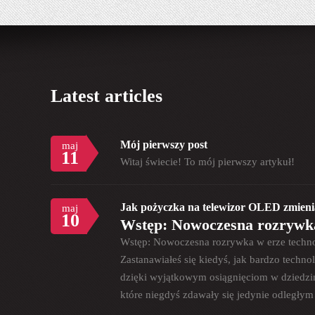
Latest articles
Mój pierwszy post
maj
11
Witaj świecie! To mój pierwszy artykuł!
Jak pożyczka na telewizor OLED zmienia
maj
10
Wstęp: Nowoczesna rozrywka
Wstęp: Nowoczesna rozrywka w erze techno
Zastanawiałeś się kiedyś, jak bardzo techno
dzięki wyjątkowym osiągnięciom w dziedzi
które niegdyś zdawały się jedynie odległy