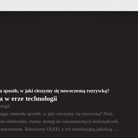
 sposób, w jaki cieszymy się nowoczesną rozrywką?
 w erze technologii
logii
logia zmieniła sposób, w jaki cieszymy się rozrywką? Dziś,
nie elektroniki, mamy dostęp do niesamowitych doświadczeń,
m marzeniem. Telewizory OLED, z ich rewelacyjną jakością …