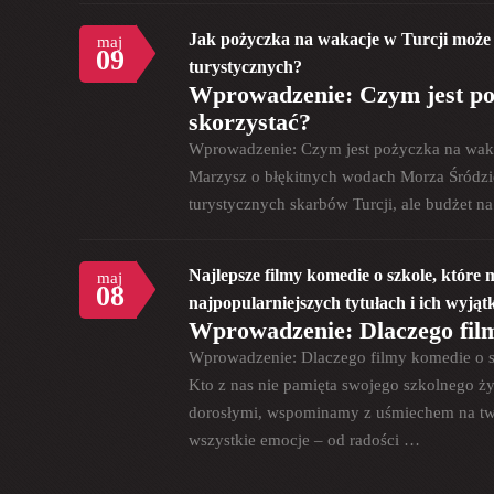
Jak pożyczka na wakacje w Turcji może 
maj
09
turystycznych?
Wprowadzenie: Czym jest poż
skorzystać?
Wprowadzenie: Czym jest pożyczka na wakac
Marzysz o błękitnych wodach Morza Śródzi
turystycznych skarbów Turcji, ale budżet n
Najlepsze filmy komedie o szkole, które
maj
08
najpopularniejszych tytułach i ich wyją
Wprowadzenie: Dlaczego fil
Wprowadzenie: Dlaczego filmy komedie o 
Kto z nas nie pamięta swojego szkolnego ży
dorosłymi, wspominamy z uśmiechem na twar
wszystkie emocje – od radości …