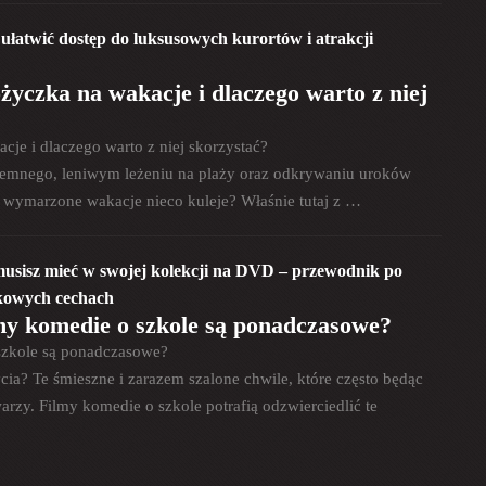
ułatwić dostęp do luksusowych kurortów i atrakcji
yczka na wakacje i dlaczego warto z niej
je i dlaczego warto z niej skorzystać?
emnego, leniwym leżeniu na plaży oraz odkrywaniu uroków
a wymarzone wakacje nieco kuleje? Właśnie tutaj z …
 musisz mieć w swojej kolekcji na DVD – przewodnik po
tkowych cechach
my komedie o szkole są ponadczasowe?
szkole są ponadczasowe?
cia? Te śmieszne i zarazem szalone chwile, które często będąc
zy. Filmy komedie o szkole potrafią odzwierciedlić te